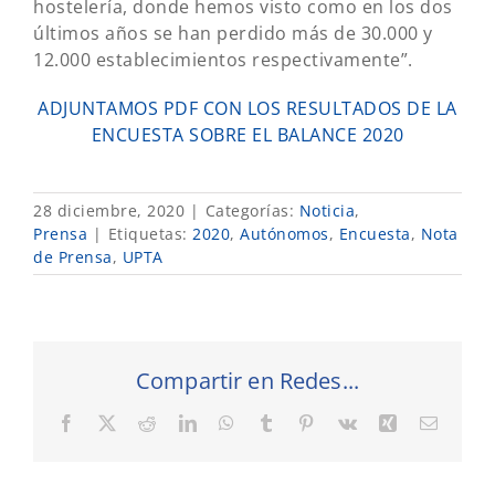
hostelería, donde hemos visto como en los dos
últimos años se han perdido más de 30.000 y
12.000 establecimientos respectivamente”.
ADJUNTAMOS PDF CON LOS RESULTADOS DE LA
ENCUESTA SOBRE EL BALANCE 2020
28 diciembre, 2020
|
Categorías:
Noticia
,
Prensa
|
Etiquetas:
2020
,
Autónomos
,
Encuesta
,
Nota
de Prensa
,
UPTA
Compartir en Redes...
Facebook
X
Reddit
LinkedIn
WhatsApp
Tumblr
Pinterest
Vk
Xing
Correo
electró