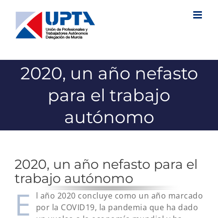
Saltar
al
contenido
2020, un año nefasto
para el trabajo
autónomo
2020, un año nefasto para el
trabajo autónomo
E
l año 2020 concluye como un año marcado
por la COVID19, la pandemia que ha dado