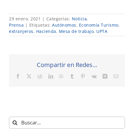
29 enero, 2021
|
Categorías:
Noticia
,
Prensa
|
Etiquetas:
Autónomos
,
Economía Turismo
,
extranjeros
,
Hacienda
,
Mesa de trabajo
,
UPTA
Compartir en Redes...
Facebook
X
Reddit
LinkedIn
WhatsApp
Tumblr
Pinterest
Vk
Xing
Correo
electró
Buscar: