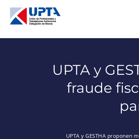
Saltar
al
contenido
UPTA y GEST
fraude fisc
pa
UPTA y GESTHA proponen medid