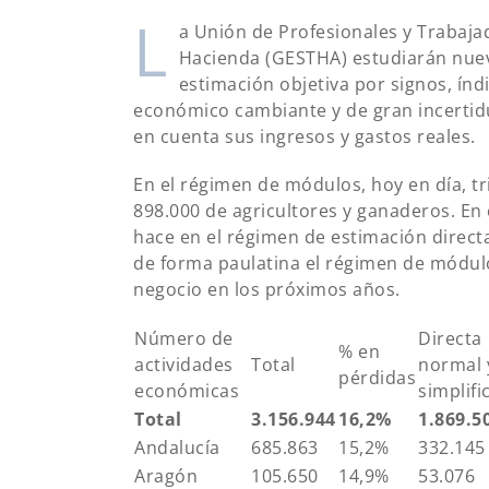
L
a Unión de Profesionales y Trabaja
Hacienda (GESTHA) estudiarán nuevas
estimación objetiva por signos, ín
económico cambiante y de gran incertid
en cuenta sus ingresos y gastos reales.
En el régimen de módulos, hoy en día, tr
898.000 de agricultores y ganaderos. En 
hace en el régimen de estimación direc
de forma paulatina el régimen de módulos
negocio en los próximos años.
Número de
Directa
% en
actividades
Total
normal 
pérdidas
económicas
simplifi
Total
3.156.944
16,2%
1.869.5
Andalucía
685.863
15,2%
332.145
Aragón
105.650
14,9%
53.076