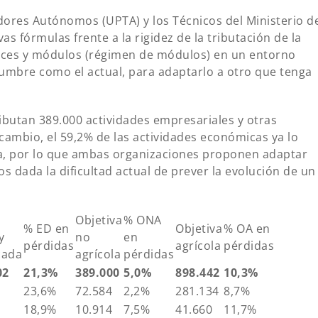
dores Autónomos (UPTA) y los Técnicos del Ministerio d
 fórmulas frente a la rigidez de la tributación de la
dices y módulos (régimen de módulos) en un entorno
umbre como el actual, para adaptarlo a otro que tenga
ibutan 389.000 actividades empresariales y otras
cambio, el 59,2% de las actividades económicas ya lo
ta, por lo que ambas organizaciones proponen adaptar
 dada la dificultad actual de prever la evolución de un
Objetiva
% ONA
% ED en
Objetiva
% OA en
y
no
en
pérdidas
agrícola
pérdidas
cada
agrícola
pérdidas
02
21,3%
389.000
5,0%
898.442
10,3%
23,6%
72.584
2,2%
281.134
8,7%
18,9%
10.914
7,5%
41.660
11,7%