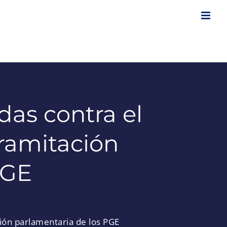
as contra el
 tramitación
PGE
ción parlamentaria de los PGE