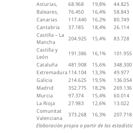
Asturias,
68.968
19,8%
44.825
Baleares,
76.450
16,4%
58.843
Canarias
117.440
16,2%
80.749
Cantabria
37.185
18,4%
26.114
Castilla – La
204.925
15,4%
83.728
Mancha
Castilla y
191.386
16,1%
101.955
León
Cataluña
481.908
15,6%
348.300
Extremadura
114.104
13,3%
49.977
Galicia
214.625
19,5%
136.054
Madrid
352.775
18,2%
269.136
Murcia
97.374
15,4%
60.014
La Rioja
27.983
12,6%
13.022
Comunitat
373.268
16,3%
207.718
Valenciana
Elaboración propia a partir de las estadísti