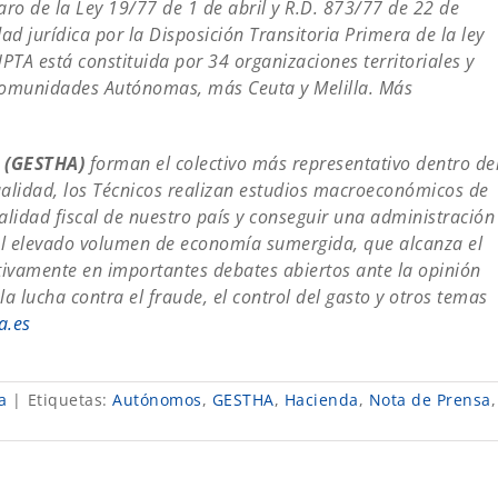
ro de la Ley 19/77 de 1 de abril y R.D. 873/77 de 22 de
d jurídica por la Disposición Transitoria Primera de la ley
PTA está constituida por 34 organizaciones territoriales y
 Comunidades Autónomas, más Ceuta y Melilla. Más
a (GESTHA)
forman el colectivo más representativo dentro de
ctualidad, los Técnicos realizan estudios macroeconómicos de
ealidad fiscal de nuestro país y conseguir una administración
r el elevado volumen de economía sumergida, que alcanza el
ctivamente en importantes debates abiertos ante la opinión
la lucha contra el fraude, el control del gasto y otros temas
a.es
a
|
Etiquetas:
Autónomos
,
GESTHA
,
Hacienda
,
Nota de Prensa
,