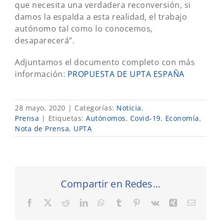
que necesita una verdadera reconversión, si
damos la espalda a esta realidad, el trabajo
autónomo tal como lo conocemos,
desaparecerá”.
Adjuntamos el documento completo con más
información:
PROPUESTA DE UPTA ESPAÑA
28 mayo, 2020
|
Categorías:
Noticia
,
Prensa
|
Etiquetas:
Autónomos
,
Covid-19
,
Economía
,
Nota de Prensa
,
UPTA
Compartir en Redes...
Facebook
X
Reddit
LinkedIn
WhatsApp
Tumblr
Pinterest
Vk
Xing
Correo
electró