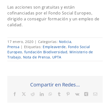
Las acciones son gratuitas y están
cofinanciadas por el Fondo Social Europeo,
dirigido a conseguir formación y un empleo de
calidad.
17 enero, 2020
|
Categorías:
Noticia
,
Prensa
|
Etiquetas:
Empleaverde
,
Fondo Social
Europeo
,
fundación Biodiversidad
,
Ministerio de
Trabajo
,
Nota de Prensa
,
UPTA
Compartir en Redes...
Facebook
X
Reddit
LinkedIn
WhatsApp
Tumblr
Pinterest
Vk
Xing
Correo
electró