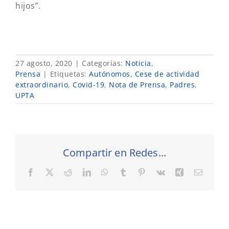
hijos”.
27 agosto, 2020
|
Categorías:
Noticia
,
Prensa
|
Etiquetas:
Autónomos
,
Cese de actividad
extraordinario
,
Covid-19
,
Nota de Prensa
,
Padres
,
UPTA
Compartir en Redes...
Facebook
X
Reddit
LinkedIn
WhatsApp
Tumblr
Pinterest
Vk
Xing
Correo
electró