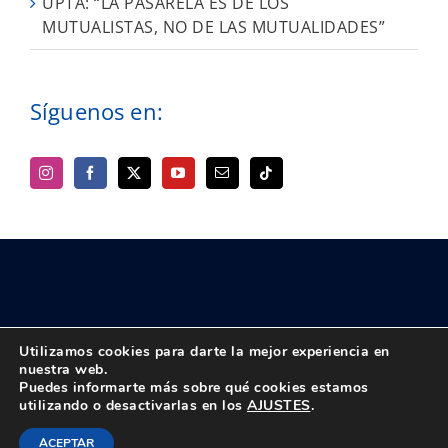
UPTA: “LA PASARELA ES DE LOS
MUTUALISTAS, NO DE LAS MUTUALIDADES”
Síguenos en:
Utilizamos cookies para darte la mejor experiencia en
nuestra web.
Puedes informarte más sobre qué cookies estamos
© Copyright 2018 -
2026 UPTA | Todos los derechos reservados
utilizando o desactivarlas en los
AJUSTES
.
|
Política de privacidad
|
Aviso Legal
Instagram
Facebook
X
Bluesky
YouTube
Correo
Tiktok
ACEPTAR