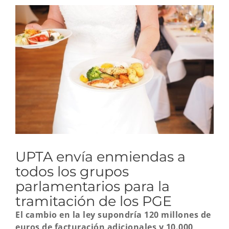
Ver
imagen
más
grande
UPTA envía enmiendas a
todos los grupos
parlamentarios para la
tramitación de los PGE
El cambio en la ley supondría 120 millones de
euros de facturación adicionales y 10.000