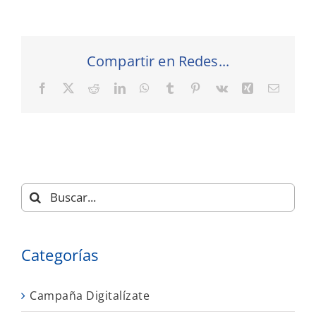
Compartir en Redes...
Facebook
X
Reddit
LinkedIn
WhatsApp
Tumblr
Pinterest
Vk
Xing
Correo
electró
Buscar:
Categorías
Campaña Digitalízate