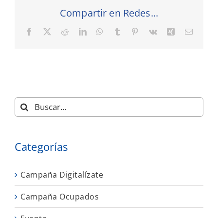
Compartir en Redes...
Facebook
X
Reddit
LinkedIn
WhatsApp
Tumblr
Pinterest
Vk
Xing
Correo
electró
Buscar:
Categorías
Campaña Digitalízate
Campaña Ocupados