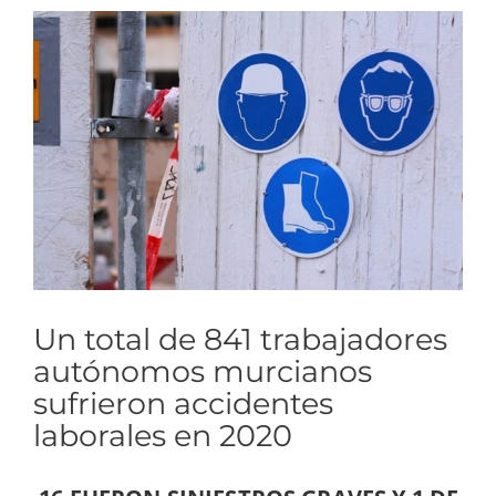
Ver
imagen
más
grande
Un total de 841 trabajadores
autónomos murcianos
sufrieron accidentes
laborales en 2020