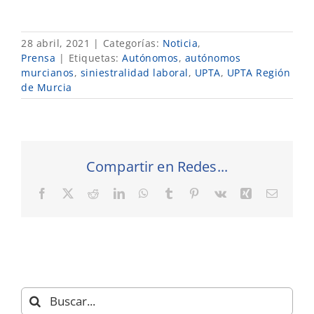
28 abril, 2021
|
Categorías:
Noticia
,
Prensa
|
Etiquetas:
Autónomos
,
autónomos
murcianos
,
siniestralidad laboral
,
UPTA
,
UPTA Región
de Murcia
Compartir en Redes...
Facebook
X
Reddit
LinkedIn
WhatsApp
Tumblr
Pinterest
Vk
Xing
Correo
electró
Buscar: