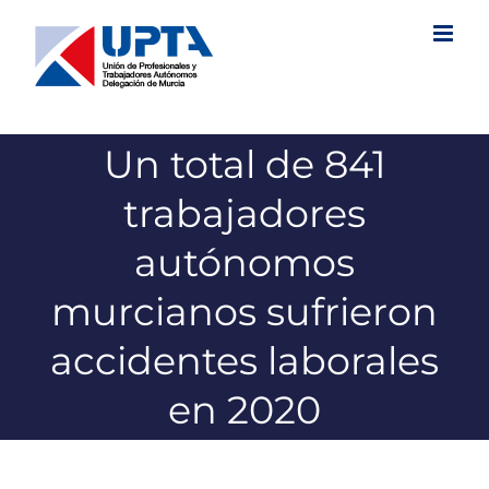
Saltar
al
contenido
Un total de 841
trabajadores
autónomos
murcianos sufrieron
accidentes laborales
en 2020