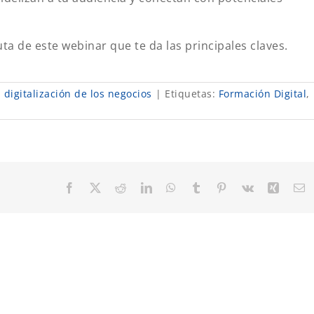
uta de este webinar que te da las principales claves.
 digitalización de los negocios
|
Etiquetas:
Formación Digital
,
Facebook
X
Reddit
LinkedIn
WhatsApp
Tumblr
Pinterest
Vk
Xing
C
el