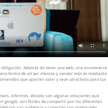
na obligación. Además de tener una web, una ecommerce
buena forma de atraer clientes y vender más es mediante
contenidos que aporten valor y sean atractivos para tus
binars, informes, ebooks son algunas soluciones que
en google, son fáciles de compartir por los diferentes
fidelizan a tu audiencia y conectan con potenciales