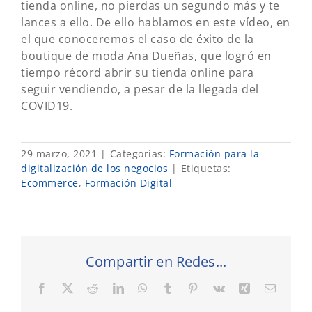
tienda online, no pierdas un segundo más y te
lances a ello. De ello hablamos en este vídeo, en
el que conoceremos el caso de éxito de la
boutique de moda Ana Dueñas, que logró en
tiempo récord abrir su tienda online para
seguir vendiendo, a pesar de la llegada del
COVID19.
29 marzo, 2021
|
Categorías:
Formación para la
digitalización de los negocios
|
Etiquetas:
Ecommerce
,
Formación Digital
Compartir en Redes...
Facebook
X
Reddit
LinkedIn
WhatsApp
Tumblr
Pinterest
Vk
Xing
Correo
electró