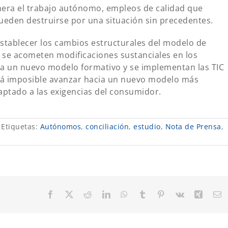
era el trabajo autónomo, empleos de calidad que
ueden destruirse por una situación sin precedentes.
stablecer los cambios estructurales del modelo de
 se acometen modificaciones sustanciales en los
a un nuevo modelo formativo y se implementan las TIC
erá imposible avanzar hacia un nuevo modelo más
ptado a las exigencias del consumidor.
Etiquetas:
Autónomos
,
conciliación
,
estudio
,
Nota de Prensa
,
Facebook
X
Reddit
LinkedIn
WhatsApp
Tumblr
Pinterest
Vk
Xing
C
el