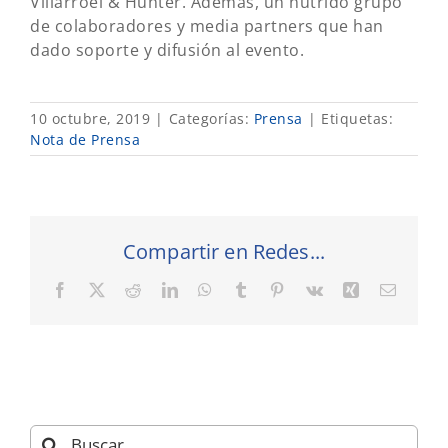
Villarroel & Hunter. Además, un nutrido grupo
de colaboradores y media partners que han
dado soporte y difusión al evento.
10 octubre, 2019
|
Categorías:
Prensa
|
Etiquetas:
Nota de Prensa
Compartir en Redes...
Facebook
X
Reddit
LinkedIn
WhatsApp
Tumblr
Pinterest
Vk
Xing
Correo
electró
Buscar: