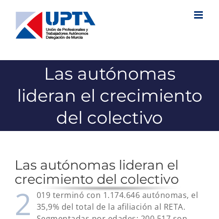
Saltar
al
contenido
Las autónomas
lideran el crecimiento
del colectivo
Las autónomas lideran el
crecimiento del colectivo
2
019 terminó con 1.174.646 autónomas, el
35,9% del total de la afiliación al RETA.
Segmentadas por edades: 200.517 son