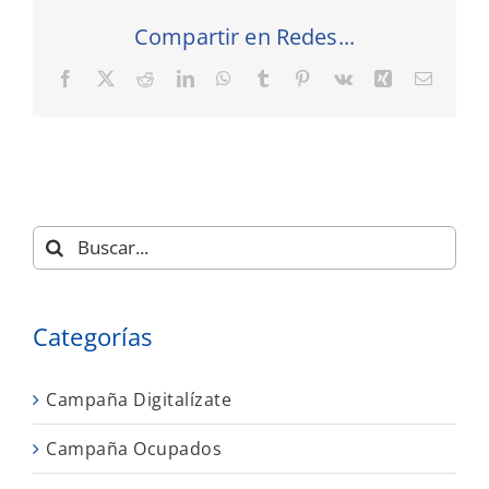
Compartir en Redes...
Facebook
X
Reddit
LinkedIn
WhatsApp
Tumblr
Pinterest
Vk
Xing
Correo
electró
Buscar:
Categorías
Campaña Digitalízate
Campaña Ocupados