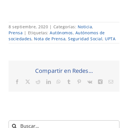
8 septiembre, 2020
|
Categorías:
Noticia
,
Prensa
|
Etiquetas:
Autónomos
,
Autónomos de
sociedades
,
Nota de Prensa
,
Seguridad Social
,
UPTA
Compartir en Redes...
Facebook
X
Reddit
LinkedIn
WhatsApp
Tumblr
Pinterest
Vk
Xing
Correo
electró
Buscar: