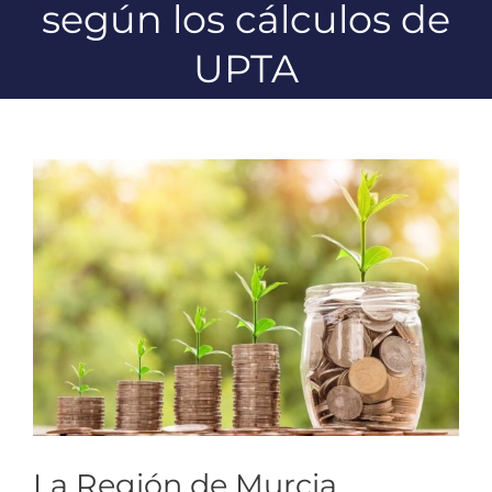
según los cálculos de
UPTA
Ver
imagen
más
grande
La Región de Murcia