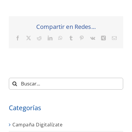
Compartir en Redes...
Facebook
X
Reddit
LinkedIn
WhatsApp
Tumblr
Pinterest
Vk
Xing
Correo
electró
Buscar:
Categorías
Campaña Digitalízate