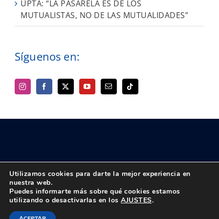
UPTA: “LA PASARELA ES DE LOS
MUTUALISTAS, NO DE LAS MUTUALIDADES”
Síguenos en:
Utilizamos cookies para darte la mejor experiencia en
nuestra web.
Puedes informarte más sobre qué cookies estamos
© Copyright 2018 -
2026 UPTA | Todos los derechos reservados
utilizando o desactivarlas en los
AJUSTES
.
|
Política de privacidad
|
Aviso Legal
Instagram
Facebook
X
Bluesky
YouTube
Correo
Tiktok
ACEPTAR