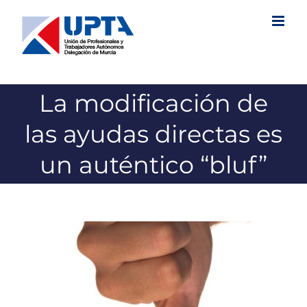
Saltar
al
contenido
La modificación de
las ayudas directas es
un auténtico “bluf”
Ver
imagen
más
grande