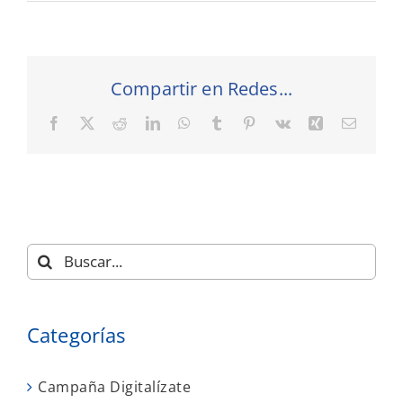
Compartir en Redes...
Facebook
X
Reddit
LinkedIn
WhatsApp
Tumblr
Pinterest
Vk
Xing
Correo
electró
Buscar:
Categorías
Campaña Digitalízate