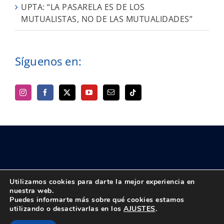
UPTA: “LA PASARELA ES DE LOS
MUTUALISTAS, NO DE LAS MUTUALIDADES”
Síguenos en:
Utilizamos cookies para darte la mejor experiencia en
nuestra web.
Puedes informarte más sobre qué cookies estamos
© Copyright 2018 -
2026 UPTA | Todos los derechos reservados
utilizando o desactivarlas en los
AJUSTES
.
|
Política de privacidad
|
Aviso Legal