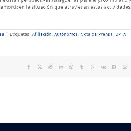
morticen la situación que atraviesan estas actividades
sa
|
Etiquetas:
Afiliación
,
Autónomos
,
Nota de Prensa
,
UPTA
Facebook
X
Reddit
LinkedIn
WhatsApp
Tumblr
Pinterest
Vk
Xing
C
el