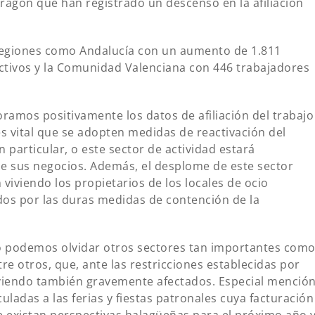
agón que han registrado un descenso en la afiliación
regiones como Andalucía con un aumento de 1.811
ctivos y la Comunidad Valenciana con 446 trabajadores
ramos positivamente los datos de afiliación del trabajo
 vital que se adopten medidas de reactivación del
 particular, o este sector de actividad estará
e sus negocios. Además, el desplome de este sector
viviendo los propietarios de los locales de ocio
os por las duras medidas de contención de la
o podemos olvidar otros sectores tan importantes com
tre otros, que, ante las restricciones establecidas por
 viendo también gravemente afectados. Especial menció
ladas a las ferias y fiestas patronales cuya facturación
ue existan perspectivas halagüeñas para el próximo año 