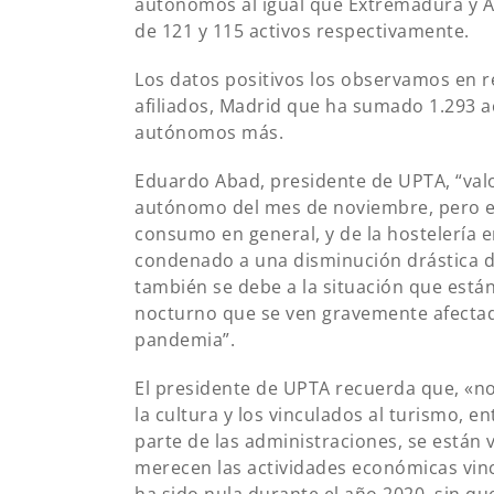
autónomos al igual que Extremadura y Ar
de 121 y 115 activos respectivamente.
Los datos positivos los observamos en 
afiliados, Madrid que ha sumado 1.293 a
autónomos más.
Eduardo Abad, presidente de UPTA, “valo
autónomo del mes de noviembre, pero es
consumo en general, y de la hostelería en
condenado a una disminución drástica d
también se debe a la situación que están 
nocturno que se ven gravemente afectad
pandemia”.
El presidente de UPTA recuerda que, «n
la cultura y los vinculados al turismo, en
parte de las administraciones, se están
merecen las actividades económicas vincu
ha sido nula durante el año 2020, sin q