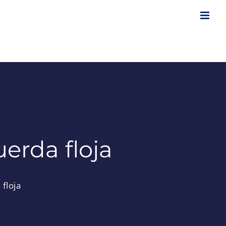
uerda floja
 floja