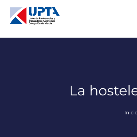
Saltar
al
contenido
La hostele
Inici