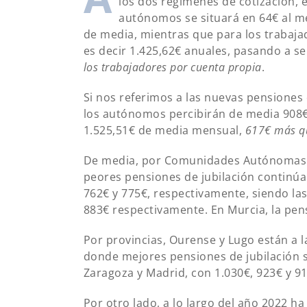
los dos regímenes de cotización, 
autónomos se situará en 64€ al m
de media, mientras que para los trabaj
es decir 1.425,62€ anuales, pasando a s
los trabajadores por cuenta propia
.
Si nos referimos a las nuevas pensiones 
los autónomos percibirán de media 908€ 
1.525,51€ de media mensual,
617€ más qu
De media, por Comunidades Autónomas e
peores pensiones de jubilación continúa
762€ y 775€, respectivamente, siendo las
883€ respectivamente. En Murcia, la pen
Por provincias, Ourense y Lugo están a l
donde mejores pensiones de jubilación 
Zaragoza y Madrid, con 1.030€, 923€ y 9
Por otro lado, a lo largo del año 2022 