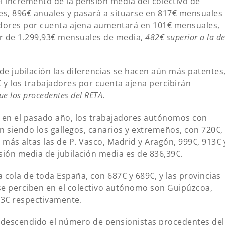
el incremento de la pensión media del colectivo de
es, 896€ anuales y pasará a situarse en 817€ mensuales
adores por cuenta ajena aumentará en 101€ mensuales,
er de 1.299,93€ mensuales de media,
482€ superior a la d
de jubilación las diferencias se hacen aún más patentes
y los trabajadores por cuenta ajena percibirán
e los procedentes del RETA
.
n el pasado año, los trabajadores autónomos con
n siendo los gallegos, canarios y extremeños, con 720€,
 más altas las de P. Vasco, Madrid y Aragón, 999€, 913€ 
sión media de jubilación media es de 836,39€.
a cola de toda España, con 687€ y 689€, y las provincias
se perciben en el colectivo autónomo son Guipúzcoa,
13€ respectivamente.
ha descendido el número de pensionistas procedentes del