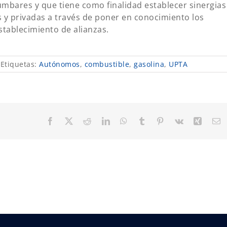
mbares y que tiene como finalidad establecer sinergias
s y privadas a través de poner en conocimiento los
establecimiento de alianzas.
Etiquetas:
Autónomos
,
combustible
,
gasolina
,
UPTA
Facebook
X
Reddit
LinkedIn
WhatsApp
Tumblr
Pinterest
Vk
Xing
C
el