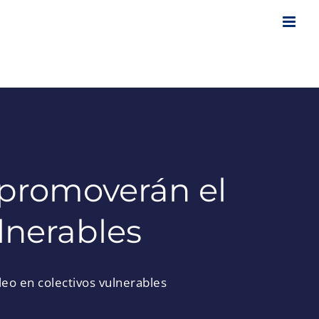
 promoverán el
lnerables
o en colectivos vulnerables