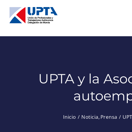
Saltar
al
contenido
UPTA y la Aso
autoempl
Inicio
Noticia
Prensa
UPT