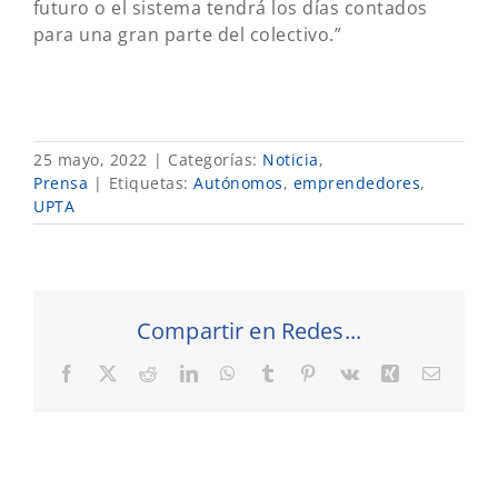
futuro o el sistema tendrá los días contados
para una gran parte del colectivo.”
25 mayo, 2022
|
Categorías:
Noticia
,
Prensa
|
Etiquetas:
Autónomos
,
emprendedores
,
UPTA
Compartir en Redes...
Facebook
X
Reddit
LinkedIn
WhatsApp
Tumblr
Pinterest
Vk
Xing
Correo
electró