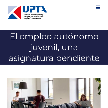
Saltar
al
contenido
El empleo autónomo
juvenil, una
asignatura pendiente
Ver
imagen
más
grande