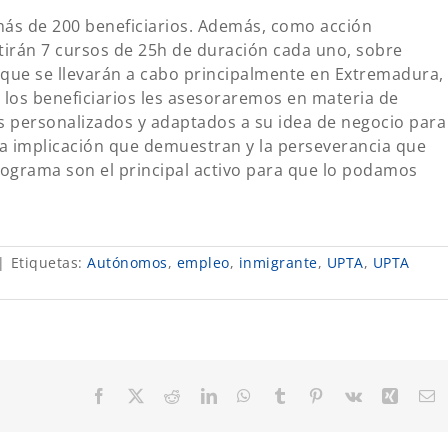
más de 200 beneficiarios. Además, como acción
irán 7 cursos de 25h de duración cada uno, sobre
 que se llevarán a cabo principalmente en Extremadura,
s los beneficiarios les asesoraremos en materia de
s personalizados y adaptados a su idea de negocio para
La implicación que demuestran y la perseverancia que
rograma son el principal activo para que lo podamos
|
Etiquetas:
Autónomos
,
empleo
,
inmigrante
,
UPTA
,
UPTA
Facebook
X
Reddit
LinkedIn
WhatsApp
Tumblr
Pinterest
Vk
Xing
C
el