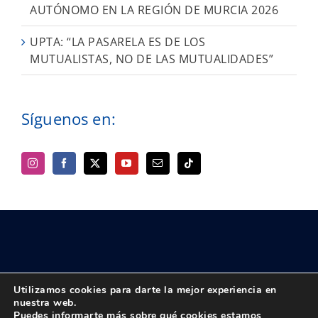
AUTÓNOMO EN LA REGIÓN DE MURCIA 2026
UPTA: “LA PASARELA ES DE LOS
MUTUALISTAS, NO DE LAS MUTUALIDADES”
Síguenos en:
Utilizamos cookies para darte la mejor experiencia en
nuestra web.
Puedes informarte más sobre qué cookies estamos
© Copyright 2018 -
2026 UPTA | Todos los derechos reservados