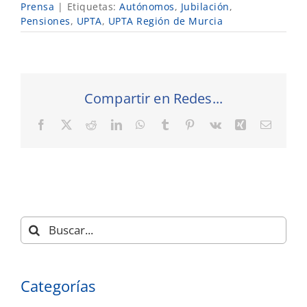
Prensa
|
Etiquetas:
Autónomos
,
Jubilación
,
Pensiones
,
UPTA
,
UPTA Región de Murcia
Compartir en Redes...
Facebook
X
Reddit
LinkedIn
WhatsApp
Tumblr
Pinterest
Vk
Xing
Correo
electró
Buscar:
Categorías