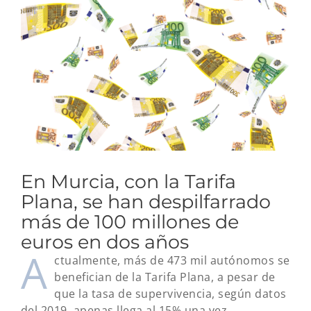
imagen
más
grande
En Murcia, con la Tarifa
Plana, se han despilfarrado
más de 100 millones de
euros en dos años
A
ctualmente, más de 473 mil autónomos se
benefician de la Tarifa Plana, a pesar de
que la tasa de supervivencia, según datos
del 2019, apenas llega al 15% una vez