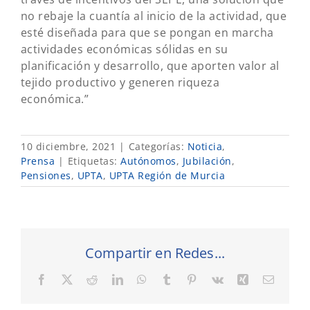
no rebaje la cuantía al inicio de la actividad, que
esté diseñada para que se pongan en marcha
actividades económicas sólidas en su
planificación y desarrollo, que aporten valor al
tejido productivo y generen riqueza
económica.”
10 diciembre, 2021
|
Categorías:
Noticia
,
Prensa
|
Etiquetas:
Autónomos
,
Jubilación
,
Pensiones
,
UPTA
,
UPTA Región de Murcia
Compartir en Redes...
Facebook
X
Reddit
LinkedIn
WhatsApp
Tumblr
Pinterest
Vk
Xing
Correo
electró