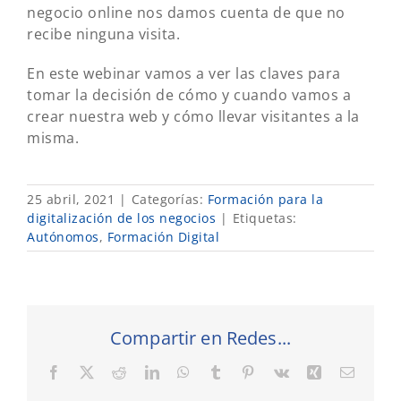
negocio online nos damos cuenta de que no
recibe ninguna visita.
En este webinar vamos a ver las claves para
tomar la decisión de cómo y cuando vamos a
crear nuestra web y cómo llevar visitantes a la
misma.
25 abril, 2021
|
Categorías:
Formación para la
digitalización de los negocios
|
Etiquetas:
Autónomos
,
Formación Digital
Compartir en Redes...
Facebook
X
Reddit
LinkedIn
WhatsApp
Tumblr
Pinterest
Vk
Xing
Correo
electró