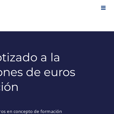
tizado a la
ones de euros
ión
uros en concepto de formación