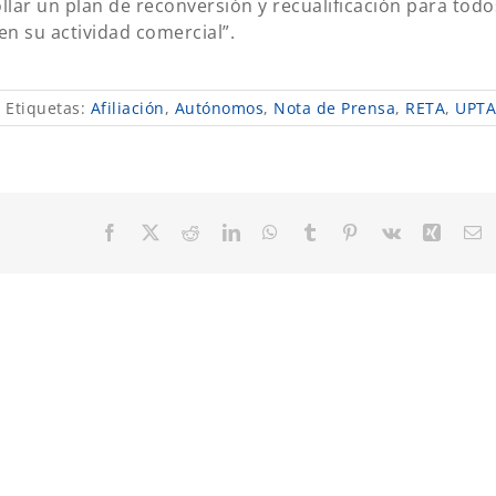
lar un plan de reconversión y recualificación para todo
n su actividad comercial”.
Etiquetas:
Afiliación
,
Autónomos
,
Nota de Prensa
,
RETA
,
UPTA
Facebook
X
Reddit
LinkedIn
WhatsApp
Tumblr
Pinterest
Vk
Xing
C
el