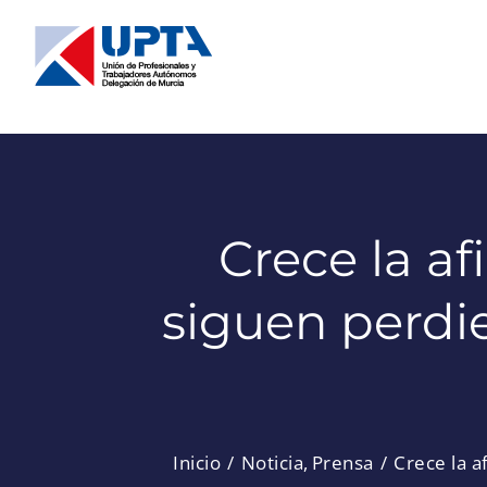
Saltar
al
contenido
Crece la af
siguen perdi
Inicio
Noticia
Prensa
Crece la a