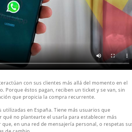
eractúan con sus clientes más allá del momento en el
. Porque éstos pagan, reciben un ticket y se van, sin
lación que propicia la compra recurrente.
 utilizadas en España. Tiene más usuarios que
or qué no plantearte el usarla para establecer más
dar que, en una red de mensajería personal, o respetas su
as de cambio.