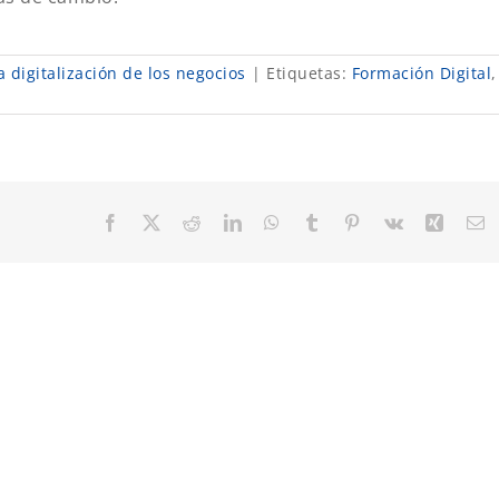
 digitalización de los negocios
|
Etiquetas:
Formación Digital
,
Facebook
X
Reddit
LinkedIn
WhatsApp
Tumblr
Pinterest
Vk
Xing
C
el