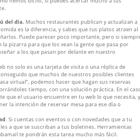
omo hemos dicho, sí puedes acercar mucho a tus
te.
ú del día.
Muchos restaurantes publican y actualizan a
 comida es la diferencia, y sabes que tus platos atraen al
eñarlos. Puede parecer poco importante, pero si siempr
 la pizarra para que los vean la gente que pasa por
nseñar a los que pasan por delante en nuestro
b no solo es una tarjeta de visita o una réplica de
conseguido que muchos de nuestros posibles clientes
casa virtual”, podemos hacer que hagan sus reservas
orrándoles tiempo, con una solución práctica. En el cas
e que el usuario encuentre en tu web lo que necesita, 
ner la intención de reservar mesa para ese día o
dad
. Si cuentas con eventos o con novedades que a tu
ítales a que se suscriban a tus boletines. Herramientas
amail te pondrán esta tarea mucho más fácil.