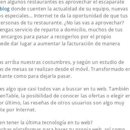
 en algunos restaurantes es aprovechar el escaparate
blog
donde cuenten la actualidad de su equipo, nuevas
s especiales… Internet te da la oportunidad de que tus
 personas de tu restaurante. ¿No las vas a aprovechar?
ngas servicio de reparto a domicilio, muchos de tus
 encargos para pasar a recogerlos por el propio
puede dar lugar a aumentar la facturación de manera
as arriba nuestras costumbres, y según un estudio de
as de mesas se realizan desde el móvil. Transformado e
rtante como para dejarla pasar.
es algo que casi todos van a buscar en tu web. También
nTable, la posibilidad de conocer las ofertas o elegir e
or último, las reseñas de otros usuarios son algo muy
te por Internet.
en tener la última tecnología en tu web?
chas plataformas para hacer tu propia web, así como