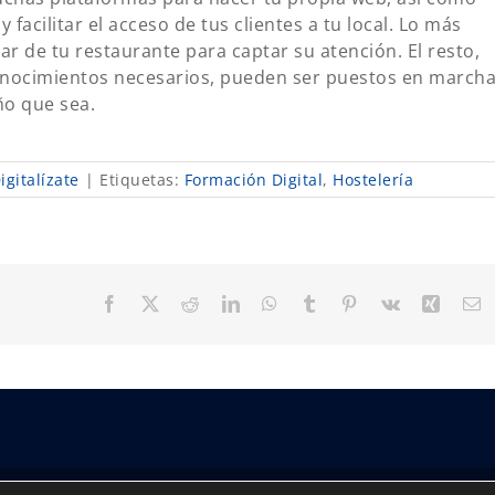
 facilitar el acceso de tus clientes a tu local. Lo más
r de tu restaurante para captar su atención. El resto,
conocimientos necesarios, pueden ser puestos en march
ño que sea.
gitalízate
|
Etiquetas:
Formación Digital
,
Hostelería
Facebook
X
Reddit
LinkedIn
WhatsApp
Tumblr
Pinterest
Vk
Xing
C
el