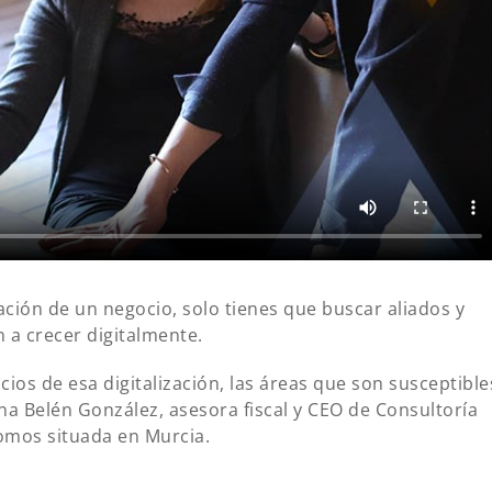
ación de un negocio, solo tienes que buscar aliados y
 a crecer digitalmente.
cios de esa digitalización, las áreas que son susceptible
na Belén González, asesora fiscal y CEO de Consultoría
omos situada en Murcia.