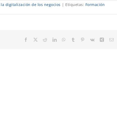
la digitalización de los negocios
|
Etiquetas:
Formación
Facebook
X
Reddit
LinkedIn
WhatsApp
Tumblr
Pinterest
Vk
Xing
C
el