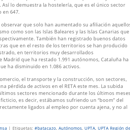
 Así lo demuestra la hostelería, que es el único sector
o en 647.
servar que solo han aumentado su afiliación aquello
ismo como son las Islas Baleares y las Islas Canarias que
espectivamente. También han registrado buenos datos
ras que en el resto de los territorios se han producido
strado, en territorios muy desarrollados
 Madrid que ha restado 1.991 autónomos, Cataluña ha
ue ha disminuido en 1.086 activos.
mercio, el transporte y la construcción, son sectores,
a pérdida de activos en el RETA este mes. La subida
 últimos sectores mencionado durante los últimos meses
icticio, es decir, estábamos sufriendo un “boom” del
ectamente ligados al empleo por cuenta ajena, y no al
nsa
|
Etiquetas:
#batacazo
,
Autónomos
,
UPTA
,
UPTA Región d