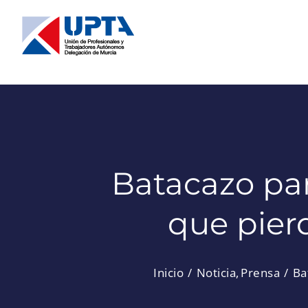
Saltar
al
contenido
Batacazo pa
que pier
Inicio
Noticia
Prensa
Ba