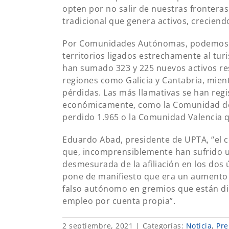
opten por no salir de nuestras fronteras.
tradicional que genera activos, creciend
Por Comunidades Autónomas, podemos ob
territorios ligados estrechamente al tur
han sumado 323 y 225 nuevos activos r
regiones como Galicia y Cantabria, mient
pérdidas. Las más llamativas se han regi
económicamente, como la Comunidad de
perdido 1.965 o la Comunidad Valencia q
Eduardo Abad, presidente de UPTA, “el co
que, incomprensiblemente han sufrido un
desmesurada de la afiliación en los dos
pone de manifiesto que era un aumento f
falso autónomo en gremios que están dir
empleo por cuenta propia”.
2 septiembre, 2021
|
Categorías:
Noticia
,
Pre