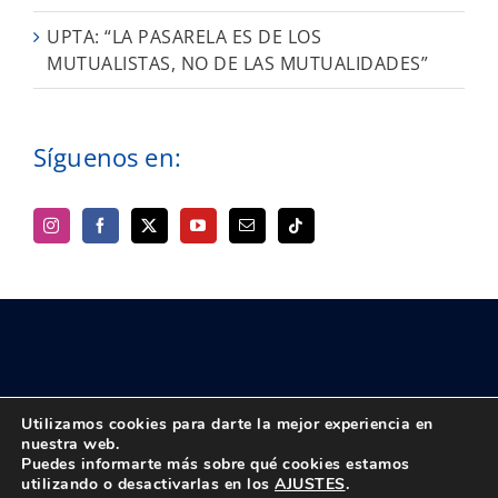
UPTA: “LA PASARELA ES DE LOS
MUTUALISTAS, NO DE LAS MUTUALIDADES”
Síguenos en:
Utilizamos cookies para darte la mejor experiencia en
nuestra web.
Puedes informarte más sobre qué cookies estamos
© Copyright 2018 -
2026 UPTA | Todos los derechos reservados
utilizando o desactivarlas en los
AJUSTES
.
|
Política de privacidad
|
Aviso Legal