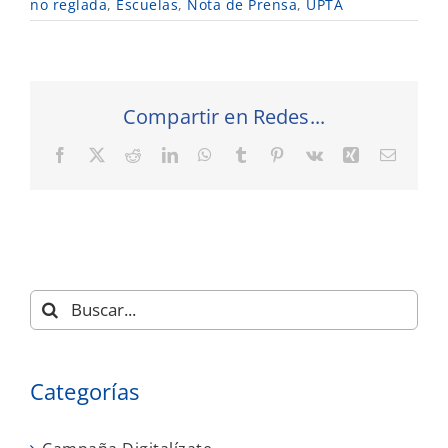
no reglada
,
Escuelas
,
Nota de Prensa
,
UPTA
Compartir en Redes...
Facebook
X
Reddit
LinkedIn
WhatsApp
Tumblr
Pinterest
Vk
Xing
Correo
electró
Buscar:
Categorías