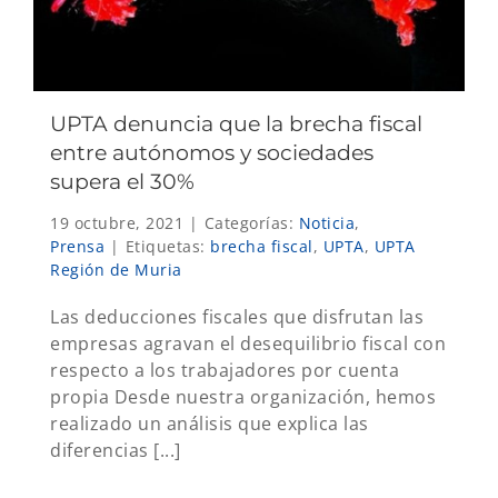
UPTA denuncia que la brecha fiscal
entre autónomos y sociedades
supera el 30%
19 octubre, 2021
|
Categorías:
Noticia
,
Prensa
|
Etiquetas:
brecha fiscal
,
UPTA
,
UPTA
Región de Muria
Las deducciones fiscales que disfrutan las
empresas agravan el desequilibrio fiscal con
respecto a los trabajadores por cuenta
propia Desde nuestra organización, hemos
realizado un análisis que explica las
diferencias [...]