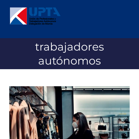
Saltar
al
contenido
trabajadores
autónomos