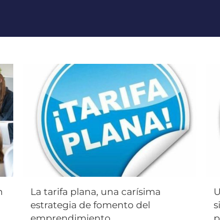
n
La tarifa plana, una carísima
U
estrategia de fomento del
s
emprendimiento
p