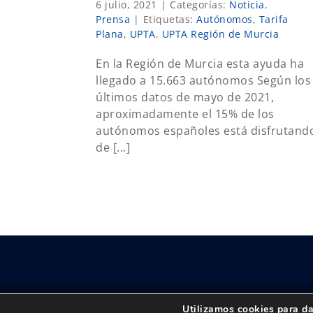
6 julio, 2021
|
Categorías:
Noticia
,
Prensa
|
Etiquetas:
Autónomos
,
Tarifa
Plana
,
UPTA
,
UPTA Región de Murcia
En la Región de Murcia esta ayuda ha
llegado a 15.663 autónomos Según los
últimos datos de mayo de 2021,
aproximadamente el 15% de los
autónomos españoles está disfrutand
de [...]
Utilizamos cookies para da
© Copyright 2018 -
2026 UPTA | Todos los derechos 