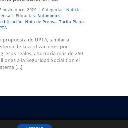
7 noviembre, 2020
|
Categorías:
Noticia
,
rensa
|
Etiquetas:
Autónomos
,
odificación
,
Nota de Prensa
,
Tarifa Plana
,
PTA
a propuesta de UPTA, similar al
istema de las cotizaciones por
ngresos reales, ahorraría más de 250
illones a la Seguridad Social Con el
istema [...]
Instagram
Facebook
X
Bluesky
YouTube
Correo
Tiktok