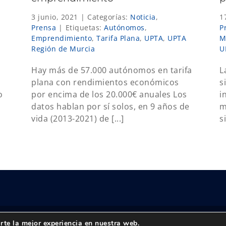
3 junio, 2021
|
Categorías:
Noticia
,
1
Prensa
|
Etiquetas:
Autónomos
,
P
Emprendimiento
,
Tarifa Plana
,
UPTA
,
UPTA
M
Región de Murcia
U
Hay más de 57.000 autónomos en tarifa
L
plana con rendimientos económicos
s
o
por encima de los 20.000€ anuales Los
i
datos hablan por sí solos, en 9 años de
m
vida (2013-2021) de [...]
s
rte la mejor experiencia en nuestra web.
reservados |
Política de privacidad
|
Aviso Legal