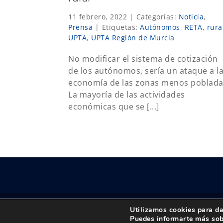
11 febrero, 2022
|
Categorías:
Noticia
,
Prensa
|
Etiquetas:
Autónomos
,
RETA
,
rura
UPTA
,
UPTA Región de Murcia
No modificar el sistema de cotización
de los autónomos, sería un ataque a l
economía de las zonas menos poblad
La mayoría de las actividades
económicas que se [...]
Utilizamos cookies para da
© Copyright 2018 -
2026 UPTA | Todos los derechos 
Puedes informarte más sob