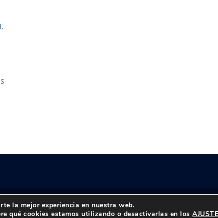
l
,
a
as
rte la mejor experiencia en nuestra web.
reservados |
Política de privacidad
|
Aviso Legal
re qué cookies estamos utilizando o desactivarlas en los
AJUST