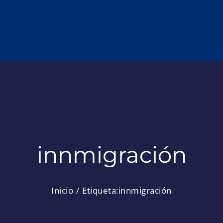
innmigración
Inicio
Etiqueta:
innmigración