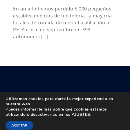
En un año hemos perdido 5.000 pequeños
establecimientos de hostelería, la mayoría
locales de comida de menú La afiliación al
RETA crece en septiembre en 393
autónomos [...]
Utilizamos cookies para darte la mejor experiencia en
nuestra web.
Puedes informarte más sobre qué cookies estamos
© Copyright 2018 -
2026 UPTA | Todos los derechos reservados
utilizando o desactivarlas en los
AJUSTES
.
|
Política de privacidad
|
Aviso Legal
Instagram
Facebook
X
Bluesky
YouTube
Correo
Tiktok
ACEPTAR
electrónico