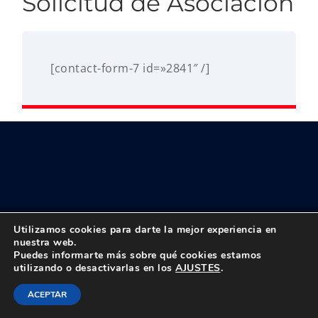
Solicitud de Asociación
[contact-form-7 id=»2841″ /]
© Copyright 2018 -
2026 UPTA | Todos los derechos reservados
Utilizamos cookies para darte la mejor experiencia en
|
Política de privacidad
|
Aviso Legal
nuestra web.
Puedes informarte más sobre qué cookies estamos
Instagram
Facebook
X
Bluesky
YouTube
Correo
Tiktok
utilizando o desactivarlas en los
AJUSTES
.
electrónico
ACEPTAR